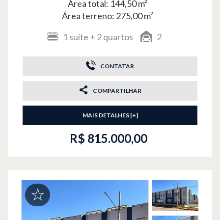
Área total: 144,50 m²
Área terreno: 275,00 m²
1
suíte
+ 2
quartos
2
CONTATAR
COMPARTILHAR
MAIS DETALHES [+]
R$ 815.000,00