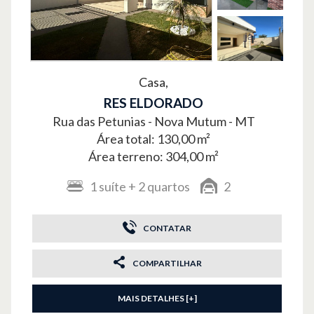
Casa,
RES ELDORADO
Rua das Petunias -
Nova Mutum - MT
Área total: 130,00 m²
Área terreno: 304,00 m²
1
suíte
+ 2
quartos
2
CONTATAR
COMPARTILHAR
MAIS DETALHES [+]