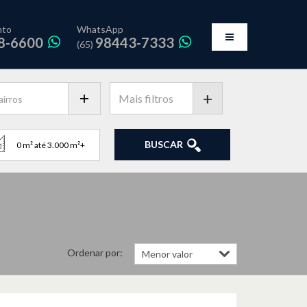
nto
WhatsApp
8-6600
98443-7333
(65)
+
BUSCAR
Ordenar por: