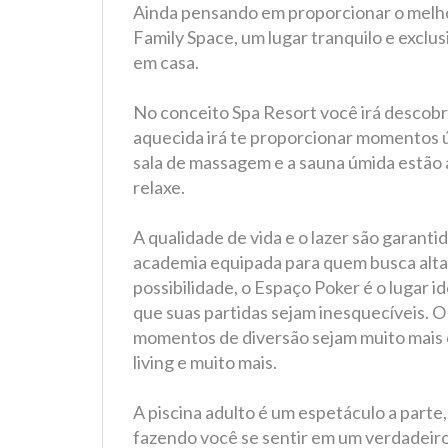
Ainda pensando em proporcionar o melho
Family Space, um lugar tranquilo e exclusi
em casa.
No conceito Spa Resort você irá descobrir
aquecida irá te proporcionar momentos ún
sala de massagem e a sauna úmida estão a
relaxe.
A qualidade de vida e o lazer são garanti
academia equipada para quem busca alt
possibilidade, o Espaço Poker é o lugar i
que suas partidas sejam inesquecíveis. 
momentos de diversão sejam muito mais c
living e muito mais.
A piscina adulto é um espetáculo a part
fazendo você se sentir em um verdadeiro