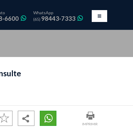
nto
WhatsApp
8-6600
98443-7333
(65)
nsulte
IMPRIMIR