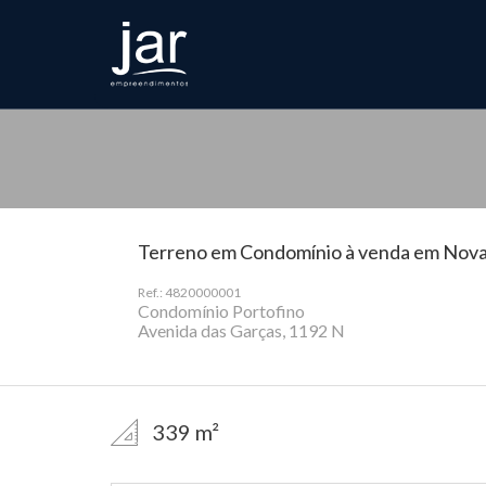
Terreno em Condomínio à venda em Nova
Ref.: 4820000001
Condomínio Portofino
Avenida das Garças, 1192 N
339 m²