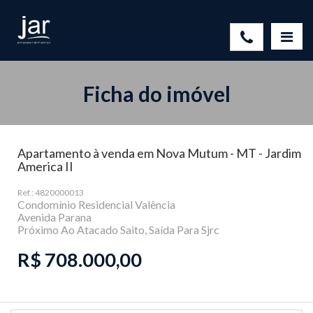
Ficha do imóvel
Apartamento à venda em Nova Mutum - MT - Jardim
America II
Ref.: 4820000013
Condomínio Residencial Valência
Avenida Parana
Próximo Ao Atacado Saito, Saída Para Sjrc
R$ 708.000,00